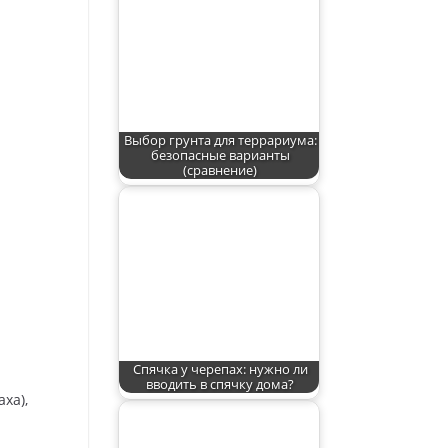
Выбор грунта для террариума:
безопасные варианты
(сравнение)
Спячка у черепах: нужно ли
вводить в спячку дома?
ха),