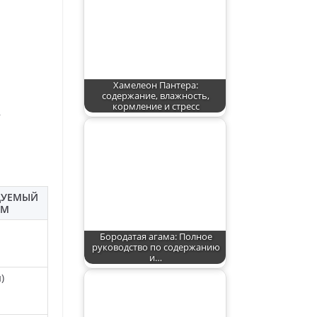
Хамелеон Пантера:
содержание, влажность,
кормление и стресс
,
ДУЕМЫЙ
ЕМ
Бородатая агама: Полное
руководство по содержанию
и…
)