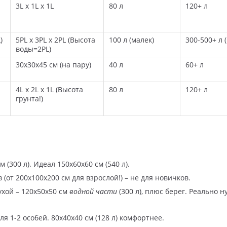
3L x 1L x 1L
80 л
120+ л
)
5PL x 3PL x 2PL (Высота
100 л (малек)
300-500+ л (
воды=2PL)
30x30x45 см (на пару)
40 л
60+ л
4L x 2L x 1L (Высота
80 л
120+ л
грунта!)
(300 л). Идеал 150x60x60 см (540 л).
т 200x100x200 см для взрослой!) – не для новичков.
хой – 120x50x50 см
водной части
(300 л), плюс берег. Реально 
я 1-2 особей. 80x40x40 см (128 л) комфортнее.