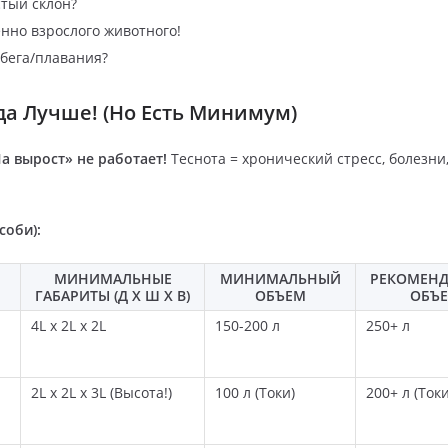
стый склон?
нно взрослого животного!
 бега/плавания?
гда Лучше! (Но Есть Минимум)
а вырост» не работает!
Теснота = хронический стресс, болезни
соби):
МИНИМАЛЬНЫЕ
МИНИМАЛЬНЫЙ
РЕКОМЕН
ГАБАРИТЫ (Д X Ш X В)
ОБЪЕМ
ОБЪ
4L x 2L x 2L
150-200 л
250+ л
2L x 2L x 3L (Высота!)
100 л (Токи)
200+ л (Токи