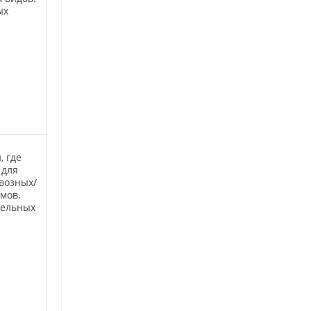
ых
, где
 для
евозных/
мов.
дельных