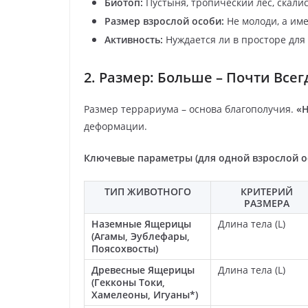
Биотоп:
Пустыня, тропический лес, скали
Размер взрослой особи:
Не молоди, а име
Активность:
Нуждается ли в просторе для
2. Размер: Больше – Почти Все
Размер террариума – основа благополучия.
«Н
деформации.
Ключевые параметры (для одной взрослой о
ТИП ЖИВОТНОГО
КРИТЕРИЙ
РАЗМЕРА
Наземные Ящерицы
Длина тела (L)
(Агамы, Эублефары,
Поясохвосты)
Древесные Ящерицы
Длина тела (L)
(Гекконы Токи,
Хамелеоны, Игуаны*)