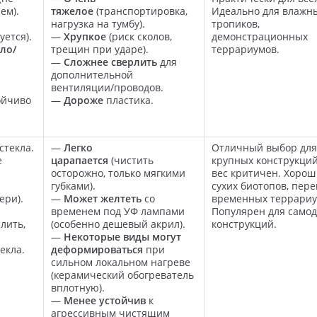
ем).
тяжелое
(транспортировка,
Идеально для влажн
нагрузка на тумбу).
тропиков,
уется).
—
Хрупкое
(риск сколов,
демонстрационных
ло/
трещин при ударе).
террариумов.
—
Сложнее сверлить
для
дополнительной
вентиляции/проводов.
тойчиво
—
Дороже
пластика.
стекла.
—
Легко
Отличный выбор для
е
царапается
(чистить
крупных конструкций
осторожно, только мягкими
вес критичен. Хорош
губками).
сухих биотопов, пер
ери).
—
Может желтеть
со
временных террариу
временем под УФ лампами
Популярен для само
лить,
(особенно дешевый акрил).
конструкций.
—
Некоторые виды могут
екла.
деформироваться
при
сильном локальном нагреве
(керамический обогреватель
вплотную).
—
Менее устойчив
к
агрессивным чистящим