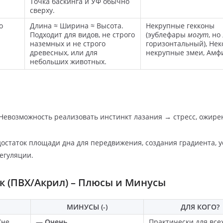
Точка баскинга и УФ обычно
сверху.
о
Длина ≈ Ширина ≈ Высота.
Некрупные гекконы
Подходит для видов, не строго
(эублефары
могут
, но
наземных и не строго
горизонтальный), Не
древесных, или для
некрупные змеи, Амф
небольших животных.
Невозможность реализовать инстинкт лазания → стресс, ожире
остаток площади дна для передвижения, создания градиента, у
егуляции.
ик (ПВХ/Акрил) – Плюсы и Минусы
МИНУСЫ (-)
ДЛЯ КОГО?
(не
—
Очень
Практически для всех