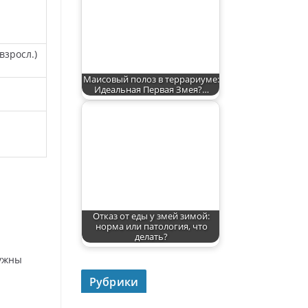
взросл.)
Маисовый полоз в террариуме:
Идеальная Первая Змея?…
Отказ от еды у змей зимой:
норма или патология, что
делать?
нужны
Рубрики