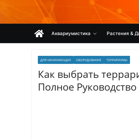
Перейти
к
содержимому
Аквариумистика
Растения & Д
ДЛЯ НАЧИНАЮЩИХ
ОБОРУДОВАНИЕ
ТЕРРАРИУМЫ
Как выбрать террари
Полное Руководство