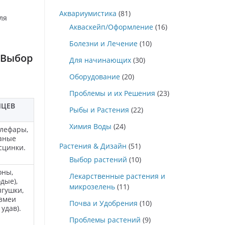
Аквариумистика
(81)
ля
Акваскейп/Оформление
(16)
Болезни и Лечение
(10)
 Выбор
Для начинающих
(30)
Оборудование
(20)
Проблемы и их Решения
(23)
МЦЕВ
Рыбы и Растения
(22)
Химия Воды
(24)
блефары,
чаные
Растения & Дизайн
(51)
сцинки.
Выбор растений
(10)
оны,
Лекарственные растения и
дые),
микрозелень
(11)
ягушки,
змеи
Почва и Удобрения
(10)
удав).
Проблемы растений
(9)