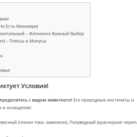
вия!
(Но Есть Минимум)
изонтальный – Жизненно Важный Выбор
рил) – Плюсы и Минусы
ть
ровья
иктует Условия!
определитесь с видом животного!
Его природные инстинкты и
а и оснащения:
весный (геккон токи, хамелеон), Полуводный (красноухая черепа