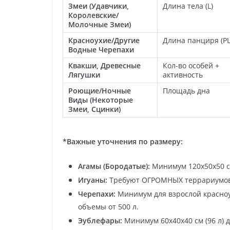
Змеи (Удавчики,
Длина тела (L)
Королевские/
Молочные Змеи)
Красноухие/Другие
Длина панциря (PL
Водные Черепахи
Квакши, Древесные
Кол-во особей +
Лягушки
активность
Роющие/Ночные
Площадь дна
Виды (Некоторые
Змеи, Сцинки)
*Важные уточнения по размеру:
Агамы (Бородатые):
Минимум 120x50x50 см 
Игуаны:
Требуют ОГРОМНЫХ террариумов (о
Черепахи:
Минимум для взрослой красноу
объемы от 500 л.
Эублефары:
Минимум 60x40x40 см (96 л) дл