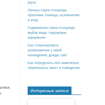
укуса
ni
Линька паука-птицееда:
ki
признаки, помощь, осложнения
и уход
Содержание паука-птицееда:
выбор вида, террариум,
кормление
Как стимулировать
размножение у змей:
охлаждение, дожди, свет
Как определить пол хамелеона:
гемипенисы, хвост и поведение
ровье,
Интересные записи
с