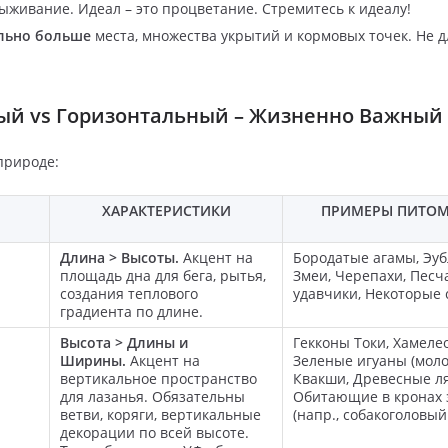
живание. Идеал – это процветание. Стремитесь к идеалу!
льно больше
места, множества укрытий и кормовых точек. Не д
ный vs Горизонтальный – Жизненно Важный
природе:
ХАРАКТЕРИСТИКИ
ПРИМЕРЫ ПИТО
Длина > Высоты.
Акцент на
Бородатые агамы, Эу
площадь дна для бега, рытья,
Змеи, Черепахи, Пес
создания теплового
удавчики, Некоторые 
градиента по длине.
Высота > Длины и
Гекконы Токи, Хамеле
Ширины.
Акцент на
Зеленые игуаны (моло
вертикальное пространство
Квакши, Древесные л
для лазанья. Обязательны
Обитающие в кронах 
ветви, коряги, вертикальные
(напр., собакоголовый 
декорации по всей высоте.