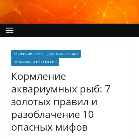
Перейти
к
содержимому
АКВАРИУМИСТИКА
ДЛЯ НАЧИНАЮЩИХ
ПРОБЛЕМЫ И ИХ РЕШЕНИЯ
Кормление
аквариумных рыб: 7
золотых правил и
разоблачение 10
опасных мифов