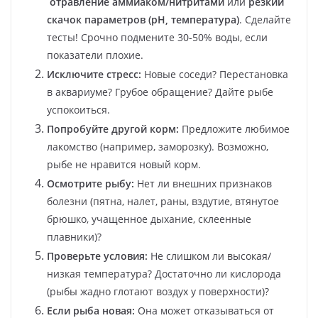
отравление аммиаком/нитритами
или
резкий
скачок параметров (pH, температура)
. Сделайте
тесты! Срочно подмените 30-50% воды, если
показатели плохие.
Исключите стресс:
Новые соседи? Перестановка
в аквариуме? Грубое обращение? Дайте рыбе
успокоиться.
Попробуйте другой корм:
Предложите любимое
лакомство (например, заморозку). Возможно,
рыбе не нравится новый корм.
Осмотрите рыбу:
Нет ли внешних признаков
болезни (пятна, налет, раны, вздутие, втянутое
брюшко, учащенное дыхание, склеенные
плавники)?
Проверьте условия:
Не слишком ли высокая/
низкая температура? Достаточно ли кислорода
(рыбы жадно глотают воздух у поверхности)?
Если рыба новая:
Она может отказываться от