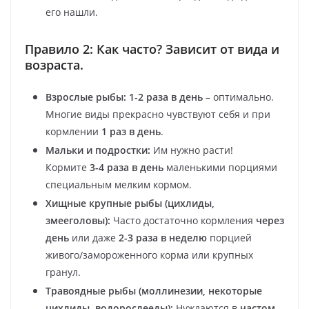
его нашли.
Правило 2: Как часто? Зависит от вида и
возраста.
Взрослые рыбы:
1-2 раза в день
– оптимально.
Многие виды прекрасно чувствуют себя и при
кормлении
1 раз в день
.
Мальки и подростки:
Им нужно расти!
Кормите
3-4 раза в день
маленькими порциями
специальным мелким кормом.
Хищные крупные рыбы (цихлиды,
змееголовы):
Часто достаточно кормления
через
день
или даже
2-3 раза в неделю
порцией
живого/замороженного корма или крупных
гранул.
Травоядные рыбы (моллинезии, некоторые
цихлиды, водорослееды):
Нуждаются в
частом