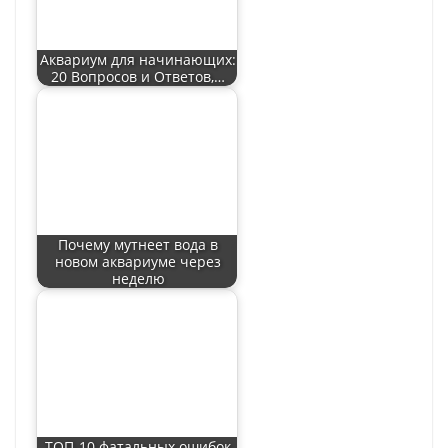
Аквариум для начинающих:
20 Вопросов и Ответов,…
Почему мутнеет вода в
новом аквариуме через
неделю
ТОП-10 фатальных ошибок