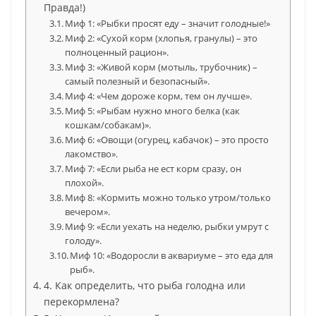
Правда!)
Миф 1: «Рыбки просят еду – значит голодные!»
Миф 2: «Сухой корм (хлопья, гранулы) – это
полноценный рацион».
Миф 3: «Живой корм (мотыль, трубочник) –
самый полезный и безопасный».
Миф 4: «Чем дороже корм, тем он лучше».
Миф 5: «Рыбам нужно много белка (как
кошкам/собакам)».
Миф 6: «Овощи (огурец, кабачок) – это просто
лакомство».
Миф 7: «Если рыба не ест корм сразу, он
плохой».
Миф 8: «Кормить можно только утром/только
вечером».
Миф 9: «Если уехать на неделю, рыбки умрут с
голоду».
Миф 10: «Водоросли в аквариуме – это еда для
рыб».
4. Как определить, что рыба голодна или
перекормлена?