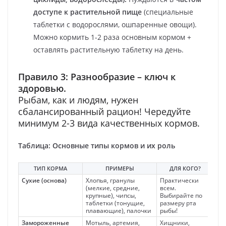
доступе к растительной пище
(специальные
таблетки с водорослями, ошпаренные овощи).
Можно кормить 1-2 раза основным кормом +
оставлять растительную таблетку на день.
Правило 3: Разнообразие – ключ к
здоровью.
Рыбам, как и людям, нужен
сбалансированный рацион! Чередуйте
минимум 2-3 вида качественных кормов.
Таблица: Основные типы кормов и их роль
ТИП КОРМА
ПРИМЕРЫ
ДЛЯ КОГО?
Сухие (основа)
Хлопья, гранулы
Практически
Уд
(мелкие, средние,
всем.
ср
крупные), чипсы,
Выбирайте по
ви
таблетки (тонущие,
размеру рта
плавающие), палочки
рыбы!
Замороженные
Мотыль, артемия,
Хищники,
Бли