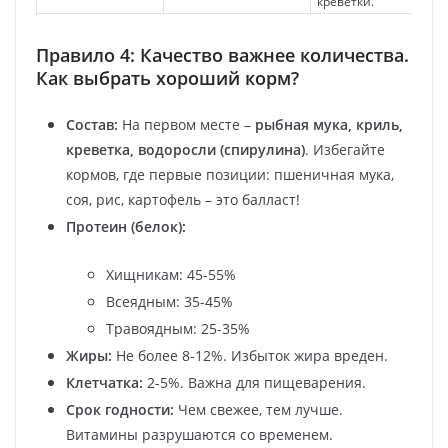
креветки.
фо
Правило 4: Качество важнее количества.
Как выбрать хороший корм?
Состав:
На первом месте –
рыбная мука, криль,
креветка, водоросли (спирулина)
. Избегайте
кормов, где первые позиции: пшеничная мука,
соя, рис, картофель – это балласт!
Протеин (белок):
Хищникам: 45-55%
Всеядным: 35-45%
Травоядным: 25-35%
Жиры:
Не более 8-12%. Избыток жира вреден.
Клетчатка:
2-5%. Важна для пищеварения.
Срок годности:
Чем свежее, тем лучше.
Витамины разрушаются со временем.