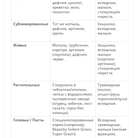
дафния, циклоп,
всеядные,
ес
креветка, микс,
мальки,
ра
планктон
стимуляция
пи
нереста.
Сублимированные
Тот же мотыль,
Хищники,
Лег
дафния, артемия,
всеядные,
бе
криль.
мальки.
со
пи
Живые
Мотыль, трубочник,
Хищники,
Са
коретра, артемия
всеядные,
ес
(науплии), дафния,
мальки
пи
черви.
(науплии
сти
артемии),
стимуляция
нереста.
Растительные
Спирулина в
Травоядные
Не
таблетках/хлопьях,
(молли,
кле
чипсы с водорослями,
анциструсы,
ви
ошпаренные овощи
гиринохейлусы),
пр
(огурец, кабачок, лист
всеядные.
об
салата, горох без
ра
кожицы).
Гелевые / Пасты
Специализированные
Всеядные,
Ма
корма (например,
травоядные,
сб
Repashy Soilent Green,
мальки (мелкая
не 
Super Green).
фракция),
вод