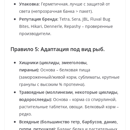
Упаковка:
Герметичная, лучше с защитой от
света (непрозрачная банка > пакет).
Репутация бренда:
Tetra, Sera, JBL, Fluval Bug
Bites, Hikari, Dennerle, Repashy – проверенные
производители.
Правило 5: Адаптация под вид рыб.
Хищники (цихлиды, змееголовы,
пираньи):
Основа – белковая пища
(замороженный/живой корм, сублиматы, крупные
гранулы с высоким % протеина).
Травоядные (моллинезии, некоторые цихлиды,
водорослееды):
Основа – корма со спирулиной,
растительные таблетки, овощи. Белковый корм –
редко.
Всеядные (большинство тетр, барбусов, данио,
гуппи, петушков):
Баланс белка и растительных