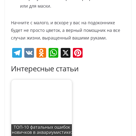
или для маски.
Начните с малого, и вскоре у вас на подоконнике
будет не просто цветок, а верный помощник на все
случаи жизни, выращенный вашими руками.
T
V
O
W
X
Pi
el
K
d
h
nt
Интересные статьи
e
n
at
er
gr
o
s
e
a
kl
A
st
m
a
p
ss
p
ni
ki
ТОП-10 фатальных ошибок
новичков в аквариумистике: