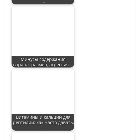
…
Минусы содержания
варана: размер, агрессия,…
Витамины и кальций для
рептилий: как часто давать,
…