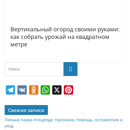
Вертикальный огород своими руками:
как собрать урожай на квадратном
метре
Поиск
T
V
O
W
X
Pi
el
K
d
h
nt
e
n
at
er
Свежие записи
gr
o
s
e
Линька паука-птицееда: признаки, помощь, осложнения и
a
kl
A
st
уход