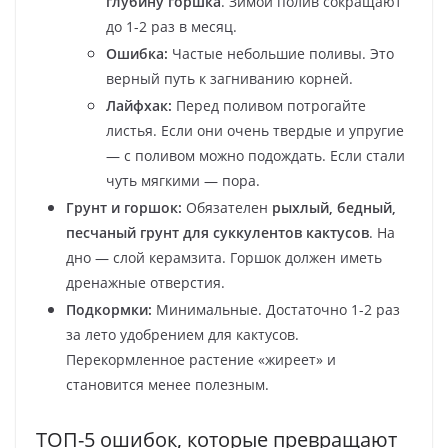
глубину горшка
. Зимой полив сокращают
до 1-2 раз в месяц.
Ошибка:
Частые небольшие поливы. Это
верный путь к загниванию корней.
Лайфхак:
Перед поливом потрогайте
листья. Если они очень твердые и упругие
— с поливом можно подождать. Если стали
чуть мягкими — пора.
Грунт и горшок:
Обязателен
рыхлый, бедный,
песчаный грунт для суккулентов кактусов
. На
дно — слой керамзита. Горшок должен иметь
дренажные отверстия.
Подкормки:
Минимальные. Достаточно 1-2 раз
за лето удобрением для кактусов.
Перекормленное растение «жиреет» и
становится менее полезным.
ТОП-5 ошибок, которые превращают