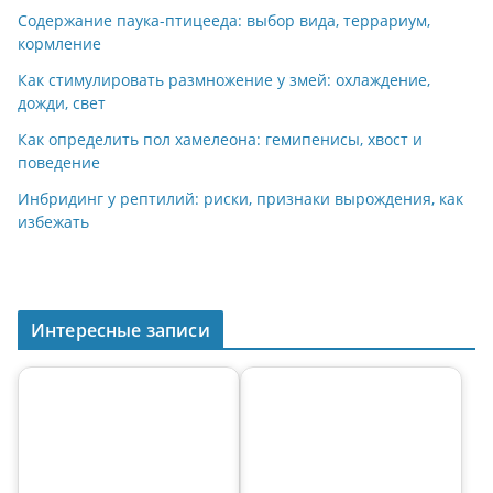
m
a
p
Содержание паука-птицееда: выбор вида, террариум,
кормление
ss
p
Как стимулировать размножение у змей: охлаждение,
ni
дожди, свет
ki
Как определить пол хамелеона: гемипенисы, хвост и
поведение
Инбридинг у рептилий: риски, признаки вырождения, как
избежать
Интересные записи