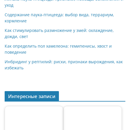
a
kl
A
st
уход
m
a
p
Содержание паука-птицееда: выбор вида, террариум,
кормление
ss
p
Как стимулировать размножение у змей: охлаждение,
ni
дожди, свет
ki
Как определить пол хамелеона: гемипенисы, хвост и
поведение
Инбридинг у рептилий: риски, признаки вырождения, как
избежать
Интересные записи