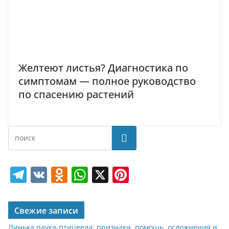
Желтеют листья? Диагностика по
симптомам — полное руководство
по спасению растений
Поиск
T
V
O
W
X
Pi
el
K
d
h
nt
e
n
at
er
Свежие записи
gr
o
s
e
Линька паука-птицееда: признаки, помощь, осложнения и