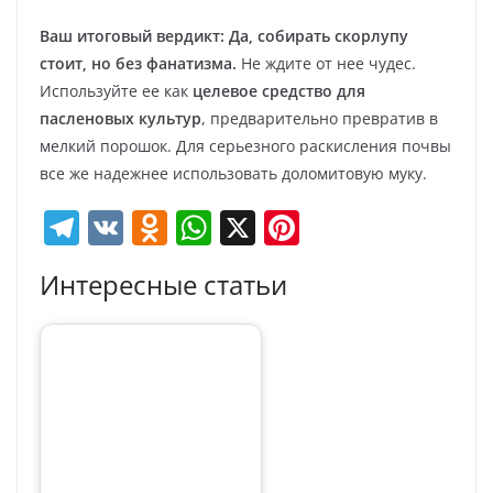
Ваш итоговый вердикт:
Да, собирать скорлупу
стоит, но без фанатизма.
Не ждите от нее чудес.
Используйте ее как
целевое средство для
пасленовых культур
, предварительно превратив в
мелкий порошок. Для серьезного раскисления почвы
все же надежнее использовать доломитовую муку.
T
V
O
W
X
Pi
el
K
d
h
nt
Интересные статьи
e
n
at
er
gr
o
s
e
a
kl
A
st
m
a
p
ss
p
ni