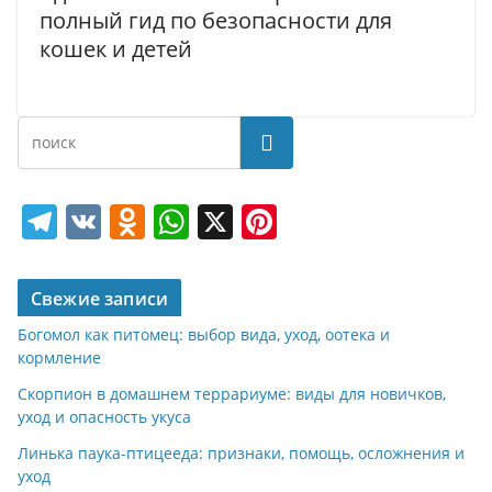
полный гид по безопасности для
кошек и детей
Поиск
T
V
O
W
X
Pi
el
K
d
h
nt
e
n
at
er
Свежие записи
gr
o
s
e
Богомол как питомец: выбор вида, уход, оотека и
a
kl
A
st
кормление
m
a
p
Скорпион в домашнем террариуме: виды для новичков,
уход и опасность укуса
ss
p
Линька паука-птицееда: признаки, помощь, осложнения и
ni
уход