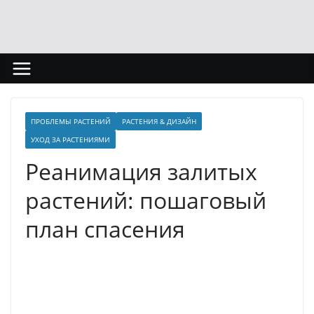
Перейти
к
содержимому
ПРОБЛЕМЫ РАСТЕНИЙ
РАСТЕНИЯ & ДИЗАЙН
УХОД ЗА РАСТЕНИЯМИ
Реанимация залитых
растений: пошаговый
план спасения