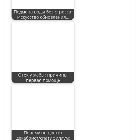
Подмена воды без стресса:
Искусство обновления…
Отек у жабы: причины,
первая помощь
Почему не цветет
декабрист/спатифиллум: