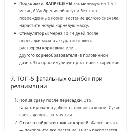
Подкормки:
ЗАПРЕЩЕНЫ
как минимум на 1.5-2
месяца! Удобрения обожгут и без того
поврежденные корни. Растение должно сначала
нарастить новую корневую массу.
Стимуляторы:
Через 10-14 дней после
пересадки можно аккуратно полить
раствором
корневина
или
другого
корнеобразователя
(в половинной
дозе!). Это простимулирует рост новых корешков.
7. ТОП-5 фатальных ошибок при
реанимации
Полив сразу после пересадки.
Это
гарантированно добьет оставшиеся корни. Сухие
срезы должны затянуться.
Отказ от обрезки гнилых корней.
Жалко резать
— похороните все растение. Гниль расползется