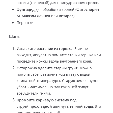
аптеки (толченый) для припудривания срезов.
Фунгицид
для обработки корней (
Фитоспорин-
М
,
Максим Дачник
или
Витарос
).
Перчатки.
Шаги:
Извлеките растение из горшка.
Если не
выходит, аккуратно помните стенки горшка или
проведите ножом вдоль внутреннего края.
Осторожно удалите старый грунт.
Можно
помочь себе, размочив ком в тазу с водой
комнатной температуры. Старую землю нужно
убрать максимально, так как в ней живут
возбудители гнили.
Промойте корневую систему
под
струей
прохладной или чуть теплой воды
. Это
поможет оценить ущерб.