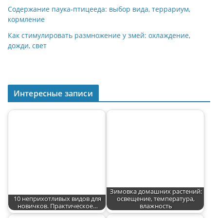
ki
Содержание паука-птицееда: выбор вида, террариум,
кормление
Как стимулировать размножение у змей: охлаждение,
дожди, свет
Интересные записи
Зимовка домашних растений:
10 неприхотливых видов для
освещение, температура,
новичков. Практическое…
влажность