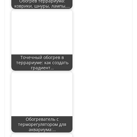
Обогрев террариума:
коврики, шнуры, лампы,…
Точечный обогрев в
террариуме: как создать
градиент…
Обогреватель с
терморегулятором для
аквариума:…