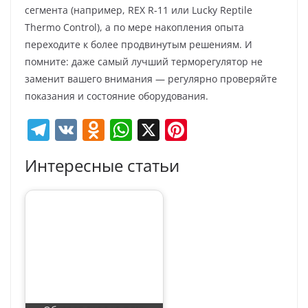
сегмента (например, REX R-11 или Lucky Reptile
Thermo Control), а по мере накопления опыта
переходите к более продвинутым решениям. И
помните: даже самый лучший терморегулятор не
заменит вашего внимания — регулярно проверяйте
показания и состояние оборудования.
T
V
O
W
X
Pi
el
K
d
h
nt
Интересные статьи
e
n
at
er
gr
o
s
e
a
kl
A
st
m
a
p
ss
p
ni
ki