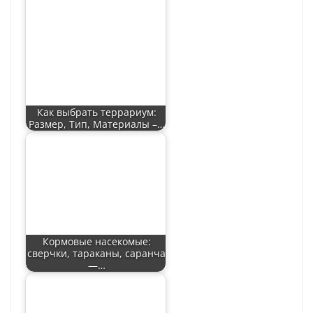
Как выбрать террариум:
Размер, Тип, Материалы –…
Кормовые насекомые:
сверчки, тараканы, саранча
—…