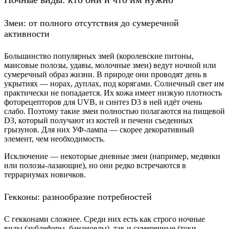
Змеи: от полного отсутствия до сумеречной
активности
Большинство популярных змей (королевские питоны,
маисовые полозы, удавы, молочные змеи) ведут ночной или
сумеречный образ жизни. В природе они проводят день в
укрытиях — норах, дуплах, под корягами. Солнечный свет им
практически не попадается. Их кожа имеет низкую плотность
фоторецепторов для UVB, и синтез D3 в ней идёт очень
слабо. Поэтому такие змеи полностью полагаются на пищевой
D3, который получают из костей и печени съеденных
грызунов. Для них УФ-лампа — скорее декоративный
элемент, чем необходимость.
Исключение — некоторые дневные змеи (например, медянки
или полозы-лазающие), но они редко встречаются в
террариумах новичков.
Гекконы: разнообразие потребностей
С гекконами сложнее. Среди них есть как строго ночные
виды (эублефары, бананоеды), так и сумеречные (токи,