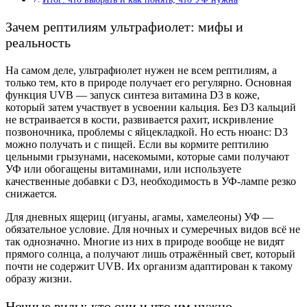
Зачем рептилиям ультрафиолет: мифы и
реальность
На самом деле, ультрафиолет нужен не всем рептилиям, а
только тем, кто в природе получает его регулярно. Основная
функция UVB — запуск синтеза витамина D3 в коже,
который затем участвует в усвоении кальция. Без D3 кальций
не встраивается в кости, развивается рахит, искривление
позвоночника, проблемы с яйцекладкой. Но есть нюанс: D3
можно получать и с пищей. Если вы кормите рептилию
цельными грызунами, насекомыми, которые сами получают
УФ или обогащены витаминами, или используете
качественные добавки с D3, необходимость в УФ-лампе резко
снижается.
Для дневных ящериц (игуаны, агамы, хамелеоны) УФ —
обязательное условие. Для ночных и сумеречных видов всё не
так однозначно. Многие из них в природе вообще не видят
прямого солнца, а получают лишь отражённый свет, который
почти не содержит UVB. Их организм адаптирован к такому
образу жизни.
Ночные виды: кто они и что им нужно