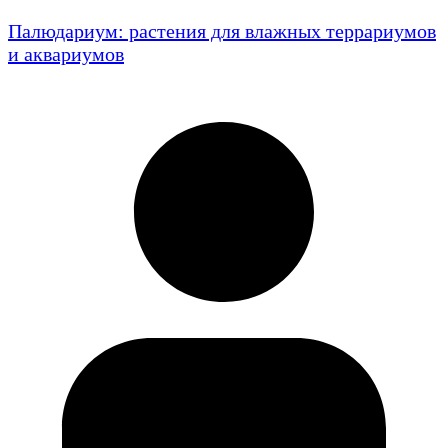
Палюдариум: растения для влажных террариумов
и аквариумов