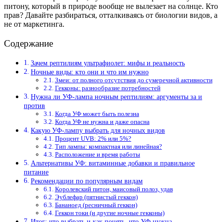
питону, который в природе вообще не вылезает на солнце. Кто
прав? Давайте разбираться, отталкиваясь от биологии видов, а
не от маркетинга.
Содержание
Зачем рептилиям ультрафиолет: мифы и реальность
Ночные виды: кто они и что им нужно
Змеи: от полного отсутствия до сумеречной активности
Гекконы: разнообразие потребностей
Нужна ли УФ-лампа ночным рептилиям: аргументы за и
против
Когда УФ может быть полезна
Когда УФ не нужна и даже опасна
Какую УФ-лампу выбрать для ночных видов
Процент UVB: 2% или 5%?
Тип лампы: компактная или линейная?
Расположение и время работы
Альтернативы УФ: витаминные добавки и правильное
питание
Рекомендации по популярным видам
Королевский питон, маисовый полоз, удав
Эублефар (пятнистый геккон)
Бананоед (ресничный геккон)
Геккон токи (и другие ночные гекконы)
Итог: что выбрать и как понять, что УФ нужна