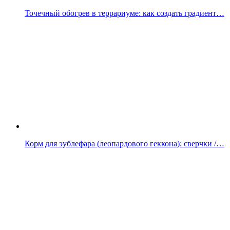
Точечный обогрев в террариуме: как создать градиент…
Корм для эублефара (леопардового геккона): сверчки /…