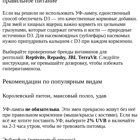
правильное питание
Если вы решили не использовать УФ-лампу, единственный
способ обеспечить D3 — это качественные кормовые добавки.
Для змей и хищных ящериц важно кормить их цельными
грызунами, которые содержат печень и кости — природные
источники D3. Для насекомоядных (эублефары) насекомых
нужно припудривать кальцием с D3 при каждом кормлении.
Выбирайте проверенные бренды витаминов для
рептилий:
Reptivite, Repashy, JBL TerraVit
. Следуйте
инструкции, не превышайте дозировку, чтобы избежать
гипервитаминоза.
Рекомендации по популярным видам
Королевский питон, маисовый полоз, удав
УФ-лампа
не обязательна
. Эти змеи прекрасно живут без неё
при правильном кормлении (мыши/крысы с костями). Если вы
всё же хотите поставить УФ, выберите
2% UVB
и включайте
на 2-3 часа утром, чтобы не тревожить питомца.
Эублефар (пятнистый геккон)