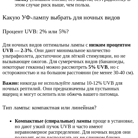
этом случае риск выше, чем польза.
Какую УФ-лампу выбрать для ночных видов
Процент UVB: 2% или 5%?
Для ночных видов оптимальны лампы с
низким процентом
UVB — 2-3%
. Они дают минимальное количество
ультрафиолета, достаточное для лёгкой стимуляции, но не
вызывающее ожогов. Для сумеречных видов (бананоеды,
некоторые гекконы) можно рассмотреть
5% UVB
, но с
осторожностью и на большом расстоянии (не менее 30-40 см).
Важно:
никогда не используйте лампы 10-12% UVB для
ночных рептилий. Они предназначены для пустынных
ящериц и могут ослепить или обжечь вашего питомца.
Тип лампы: компактная или линейная?
Компактные (спиральные) лампы
проще в установке,
но дают узкий пучок UVB и часто имеют
неравномерное распределение. Для ночных видов они
подходят, если располагать их не слишком близко.