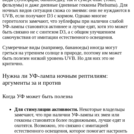
фельзумы) и даже дневные (дневные гекконы Phelsuma). Для
ночных видов ситуация схожа со змеями: они не нуждаются в
UVB, если получают D3 с кормом. Однако многие
герпетологи замечают, что эублефары при наличии слабой
УФ-лампы становятся активнее и лучше едят, хотя это может
быть связано не с синтезом D3, а с общим улучшением
самочувствия от имитации естественного освещения.
Сумеречные виды (например, бананоеды) иногда могут
греться на утреннем солнце в природе, поэтому им может
быть полезен низкий уровень UVB. Но для них это не
критично.
Нужна ли УФ-лампа ночным рептилиям:
аргументы за и против
Когда УФ может быть полезна
Для стимуляции активности.
Некоторые владельцы
замечают, что при наличии УФ-лампы их змеи или
гекконы становятся более подвижными, лучше едят и
охотятся. Возможно, это связано с имитацией
естественного освещения, которое помогает настроить