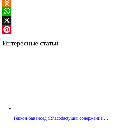
VK
Odnoklassniki
WhatsApp
X
Pinterest
Интересные статьи
Геккон-бананоед (Rhacodactylus): содержание,…