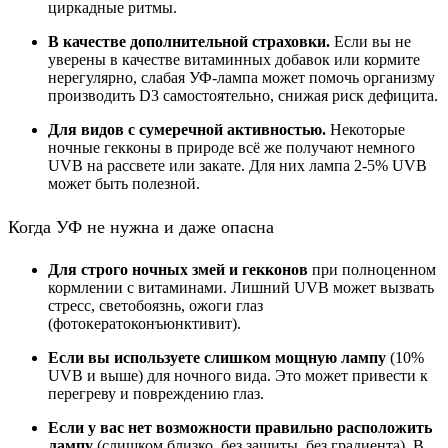
циркадные ритмы.
В качестве дополнительной страховки.
Если вы не
уверены в качестве витаминных добавок или кормите
нерегулярно, слабая УФ-лампа может помочь организму
производить D3 самостоятельно, снижая риск дефицита.
Для видов с сумеречной активностью.
Некоторые
ночные гекконы в природе всё же получают немного
UVB на рассвете или закате. Для них лампа 2-5% UVB
может быть полезной.
Когда УФ не нужна и даже опасна
Для строго ночных змей и гекконов
при полноценном
кормлении с витаминами. Лишний UVB может вызвать
стресс, светобоязнь, ожоги глаз
(фотокератоконъюнктивит).
Если вы используете слишком мощную лампу
(10%
UVB и выше) для ночного вида. Это может привести к
перегреву и повреждению глаз.
Если у вас нет возможности правильно расположить
лампу
(слишком близко, без защиты, без градиента). В