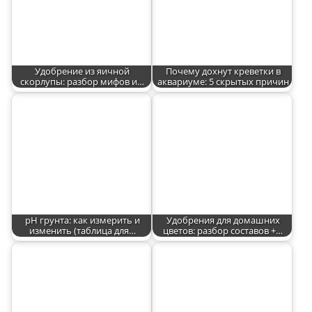
Удобрение из яичной
Почему дохнут креветки в
скорлупы: разбор мифов и…
аквариуме: 5 скрытых причин
pH грунта: как измерить и
Удобрения для домашних
изменить (таблица для…
цветов: разбор составов +…