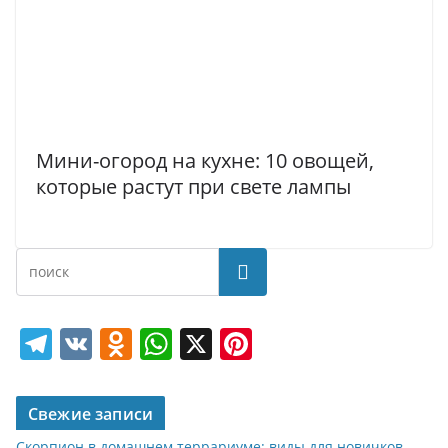
Мини-огород на кухне: 10 овощей,
которые растут при свете лампы
Поиск
T
V
O
W
X
Pi
el
K
d
h
nt
e
n
at
er
Свежие записи
gr
o
s
e
Скорпион в домашнем террариуме: виды для новичков,