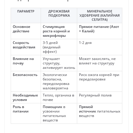
ПАРАМЕТР
ДРОЖЖЕВАЯ
МИНЕРАЛЬНОЕ
ПОДКОРМКА
УДОБРЕНИЕ (КАЛИЙНАЯ
СЕЛИТРА)
Основное
Стимуляция
Прямое питание (Азот
действие
роста корней и
+ Калий)
микрофлоры
Скорость
3-5 дней
1-2 дня
воздействия
(видимый
эффект)
Влияние на
Улучшает
Может закислять, не
почву
структуру,
влияет на структуру
активирует жизнь
Безопасность
Экологически
Риск ожога корней при
безопасна,
передозировке
передозировка
маловероятна
Необходимые
Тепло, органика в
Регулярный полив
условия
почве
Роль в
Помощник
в
Прямой
питании
усвоении
источник
питательных
питательных
веществ
веществ