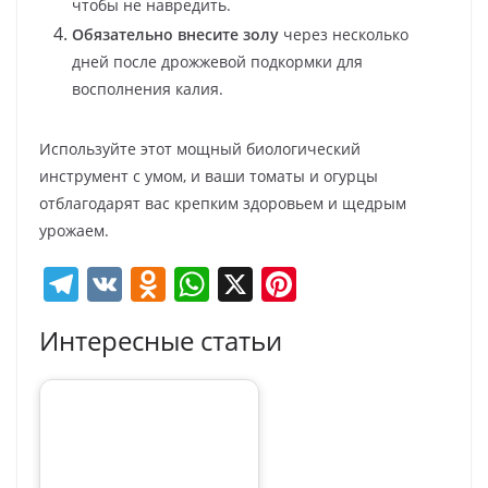
чтобы не навредить.
Обязательно внесите золу
через несколько
дней после дрожжевой подкормки для
восполнения калия.
Используйте этот мощный биологический
инструмент с умом, и ваши томаты и огурцы
отблагодарят вас крепким здоровьем и щедрым
урожаем.
T
V
O
W
X
Pi
el
K
d
h
nt
Интересные статьи
e
n
at
er
gr
o
s
e
a
kl
A
st
m
a
p