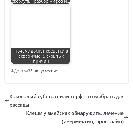
скорлупы: разбор мифов и…
Почему дохнут креветки в
аквариуме: 5 скрытых
причин
Дмитрий
5 минут чтение
Кокосовый субстрат или торф: что выбрать для
рассады
Клещи у змей: как обнаружить, лечение
(ивермектин, фронтлайн)