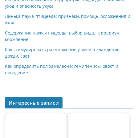
a
kl
A
st
уход и опасность укуса
m
a
p
Линька паука-птицееда: признаки, помощь, осложнения и
уход
ss
p
Содержание паука-птицееда: выбор вида, террариум,
ni
кормление
ki
Как стимулировать размножение у змей: охлаждение,
дожди, свет
Как определить пол хамелеона: гемипенисы, хвост и
поведение
Интересные записи