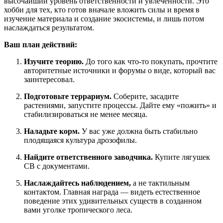
высочайший уровень ответственности и увлеченности. Это
хобби для тех, кто готов вначале вложить силы и время в
изучение материала и создание экосистемы, и лишь потом
наслаждаться результатом.
Ваш план действий:
Изучите теорию.
До того как что-то покупать, прочтите
авторитетные источники и форумы о виде, который вас
заинтересовал.
Подготовьте террариум.
Соберите, засадите
растениями, запустите процессы. Дайте ему «пожить» и
стабилизироваться не менее месяца.
Наладьте корм.
У вас уже должна быть стабильно
плодящаяся культура дрозофилы.
Найдите ответственного заводчика.
Купите лягушек
CB с документами.
Наслаждайтесь наблюдением,
а не тактильным
контактом. Главная награда — видеть естественное
поведение этих удивительных существ в созданном
вами уголке тропического леса.