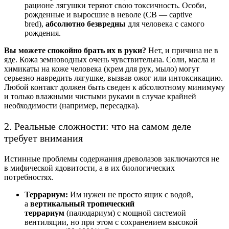
рационе лягушки теряют свою токсичность. Особи,
рожденные и выросшие в неволе (CB — captive
bred),
абсолютно безвредны
для человека с самого
рождения.
Вы можете спокойно брать их в руки?
Нет, и причина не в
яде. Кожа земноводных очень чувствительна. Соли, масла и
химикаты на коже человека (крем для рук, мыло) могут
серьезно навредить лягушке, вызвав ожог или интоксикацию.
Любой контакт должен быть сведен к абсолютному минимуму
и только влажными чистыми руками в случае крайней
необходимости (например, пересадка).
2. Реальные сложности: что на самом деле
требует внимания
Истинные проблемы содержания древолазов заключаются не
в мифической ядовитости, а в их биологических
потребностях.
Террариум:
Им нужен не просто ящик с водой,
а
вертикальный тропический
террариум
(палюдариум) с мощной системой
вентиляции, но при этом с сохранением высокой