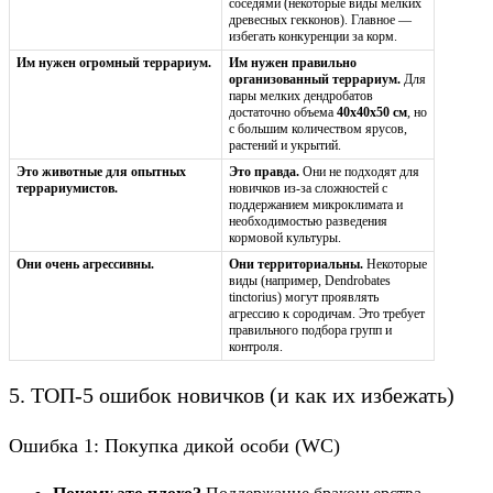
соседями (некоторые виды мелких
древесных гекконов). Главное —
избегать конкуренции за корм.
Им нужен огромный террариум.
Им нужен правильно
организованный террариум.
Для
пары мелких дендробатов
достаточно объема
40x40x50 см
, но
с большим количеством ярусов,
растений и укрытий.
Это животные для опытных
Это правда.
Они не подходят для
террариумистов.
новичков из-за сложностей с
поддержанием микроклимата и
необходимостью разведения
кормовой культуры.
Они очень агрессивны.
Они территориальны.
Некоторые
виды (например, Dendrobates
tinctorius) могут проявлять
агрессию к сородичам. Это требует
правильного подбора групп и
контроля.
5. ТОП-5 ошибок новичков (и как их избежать)
Ошибка 1: Покупка дикой особи (WC)