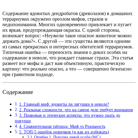
Содержание ядовитых дендробатов (древолазов) в домашних
террариумах окружено ореолом мифов, страхов и
недопонимания. Многих одновременно привлекает и пугает
их яркая, предупреждающая окраска. С одной стороны,
возникает вопрос: «Неужели такое опасное животное можно
держать дома?». С другой — эти существа являются одними
из самых прекрасных и интересных обитателей террариумов.
Типичная ошибка — переносить знания о диких особях на
содержание в неволе, что рождает главные страхи. Эта статья
развеет все мифы и даст вам объективную, практическую
картину: что реально опасно, а что — совершенно безопасно
при грамотном подходе.
Содержание
1. Главный миф: ядовиты ли лягушки в неволе?
2. Реальные сложности: что на самом деле требует внимания
3. Правовые и этические аспекты: что нужно знать до
покупки
4. Сравнительная таблица: Миф vs Реальность
5. ТОП-5 ошибок новичков (и как их избежать)
Ошибка 1: Покупка дикой особи (WC)