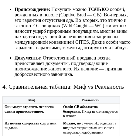
Происхождение:
Покупать можно
ТОЛЬКО
особей,
рожденных в неволе (Captive Bred — CB). Во-первых,
это гарантия отсутствия яда. Во-вторых, это этично и
законно. Отлов диких (Wild Caught — WC) животных
наносит ущерб природным популяциям, многие виды
находятся под угрозой исчезновения и защищены
международной конвенцией CITES. Дикие особи часто
заражены паразитами, тяжело адаптируются и гибнут.
Документы:
Ответственный продавец всегда
предоставляет документы, подтверждающие
происхождение животного. Их наличие — признак
добросовестного заводчика.
4. Сравнительная таблица: Миф vs Реальность
Миф
Реальность
Они могут отравить человека
Особи CB абсолютно
одним прикосновением.
безвредны.
Их яд не синтезируется
в неволе.
Их нельзя содержать с другими
Можно, но с умом.
Их содержат в
видами.
видовых террариумах или с очень
осторожно подобранными