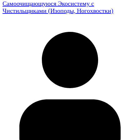
Самоочищающуюся Экосистему с
Чистильщиками (Изоподы, Ногохвостки)