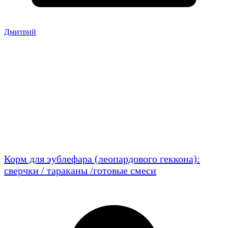
Дмитрий
Корм для эублефара (леопардового геккона):
сверчки / тараканы /готовые смеси