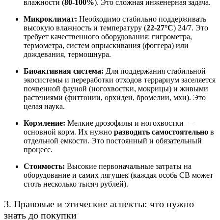
влажности (
80-100%
). Это сложная инженерная задача.
Микроклимат:
Необходимо стабильно поддерживать
высокую влажность и температуру (
22-27°C
) 24/7. Это
требует качественного оборудования: гигрометра,
термометра, систем опрыскивания (фоггера) или
дождевания, термошнура.
Биоактивная система:
Для поддержания стабильной
экосистемы и переработки отходов террариум заселяется
почвенной фауной (ногохвостки, мокрицы) и живыми
растениями (фиттонии, орхидеи, бромелии, мхи). Это
целая наука.
Кормление:
Мелкие дрозофилы и ногохвостки —
основной корм. Их нужно
разводить самостоятельно
в
отдельной емкости. Это постоянный и обязательный
процесс.
Стоимость:
Высокие первоначальные затраты на
оборудование и самих лягушек (каждая особь CB может
стоть несколько тысяч рублей).
3. Правовые и этические аспекты: что нужно
знать до покупки