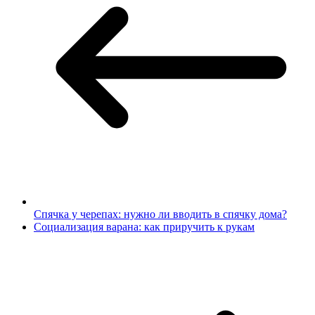
Спячка у черепах: нужно ли вводить в спячку дома?
Социализация варана: как приручить к рукам