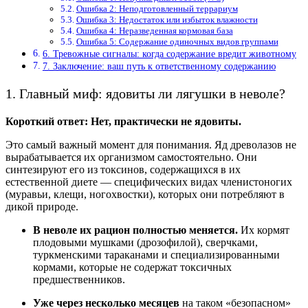
Ошибка 2: Неподготовленный террариум
Ошибка 3: Недостаток или избыток влажности
Ошибка 4: Неразведенная кормовая база
Ошибка 5: Содержание одиночных видов группами
6. Тревожные сигналы: когда содержание вредит животному
7. Заключение: ваш путь к ответственному содержанию
1. Главный миф: ядовиты ли лягушки в неволе?
Короткий ответ: Нет, практически не ядовиты.
Это самый важный момент для понимания. Яд древолазов не
вырабатывается их организмом самостоятельно. Они
синтезируют его из токсинов, содержащихся в их
естественной диете — специфических видах членистоногих
(муравьи, клещи, ногохвостки), которых они потребляют в
дикой природе.
В неволе их рацион полностью меняется.
Их кормят
плодовыми мушками (дрозофилой), сверчками,
туркменскими тараканами и специализированными
кормами, которые не содержат токсичных
предшественников.
Уже через несколько месяцев
на таком «безопасном»